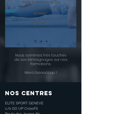
monde du sport et je me suis
découverte également sur le plan
personnel.”
— Hélène —
Nous sommes très touchés
de vos témoignages sur nos
formations.
Merci beaucoup !
NOS CENTRES
ELITE SPORT GENEVE
c/o GO UP CrossFit
Route des Jeunes 69