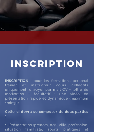
inscription
INSCRIPTION
: pour les formations personal
trainer et instructeur cours collectifs
uniquement, envoyer par mail CV + lettre de
motivation + facultatif : une vidéo de
présentation rapide et dynamique (maximum
1min30).
Celle-ci devra se composer de deux parties
:
1- Présentation (prénom, âge, ville, profession,
situation familliale, sports pratiqués et