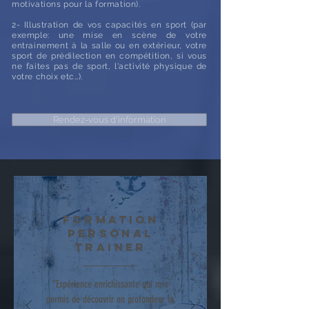
motivations pour la formation).
2- Illustration de vos capacités en sport (par
exemple: une mise en scène de votre
entrainement à la salle ou en extérieur, votre
sport de prédilection en compétition, si vous
ne faites pas de sport, l'activité physique de
votre choix etc…).
Rendez-vous d'information
formation
personal
trainer
“Expérience enrichissante qui m'a
permis de découvrir en profondeur le