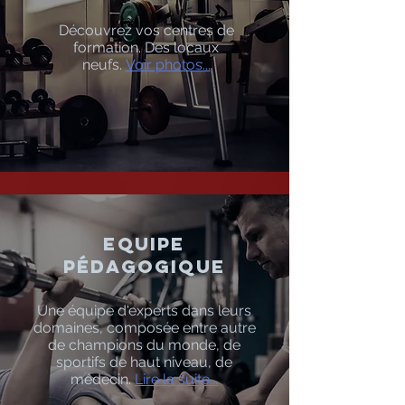
Découvrez vos centres de
formation. Des locaux
neufs.
Voir photos
...
Equipe
pédagogique
Une équipe d'experts dans leurs
domaines, composée entre autre
de champions du monde, de
sportifs de haut niveau, de
médecin.
Lire la suite...